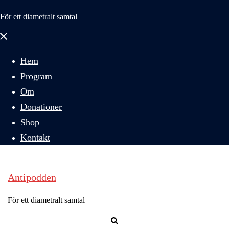
För ett diametralt samtal
Stäng
meny
Hem
Program
Om
Donationer
Shop
Kontakt
Antipodden
För ett diametralt samtal
Sök