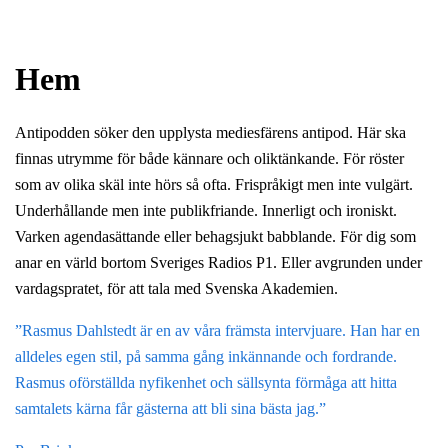
Hem
Antipodden söker den upplysta mediesfärens antipod. Här ska
finnas utrymme för både kännare och oliktänkande. För röster
som av olika skäl inte hörs så ofta. Frispråkigt men inte vulgärt.
Underhållande men inte publikfriande. Innerligt och ironiskt.
Varken agendasättande eller behagsjukt babblande. För dig som
anar en värld bortom Sveriges Radios P1. Eller avgrunden under
vardagspratet, för att tala med Svenska Akademien.
”Rasmus Dahlstedt är en av våra främsta intervjuare. Han har en
alldeles egen stil, på samma gång inkännande och fordrande.
Rasmus oförställda nyfikenhet och sällsynta förmåga att hitta
samtalets kärna får gästerna att bli sina bästa jag.”