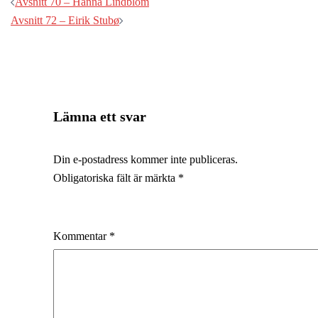
Inläggsnavigering
Avsnitt 70 – Hanna Lindblom
Avsnitt 72 – Eirik Stubø
Lämna ett svar
Din e-postadress kommer inte publiceras.
Obligatoriska fält är märkta
*
Kommentar
*