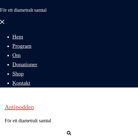
För ett diametralt samtal
Stäng
meny
Hem
Program
Om
Donationer
Shop
Kontakt
Antipodden
För ett diametralt samtal
Sök